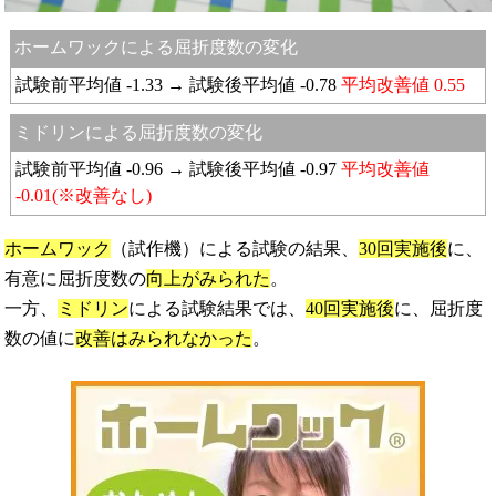
ホームワックによる屈折度数の変化
試験前平均値 -1.33 → 試験後平均値 -0.78
平均改善値 0.55
ミドリンによる屈折度数の変化
試験前平均値 -0.96 → 試験後平均値 -0.97
平均改善値
-0.01(※改善なし)
ホームワック
（試作機）による試験の結果、
30回実施後
に、
有意に屈折度数の
向上がみられた
。
一方、
ミドリン
による試験結果では、
40回実施後
に、屈折度
数の値に
改善はみられなかった
。