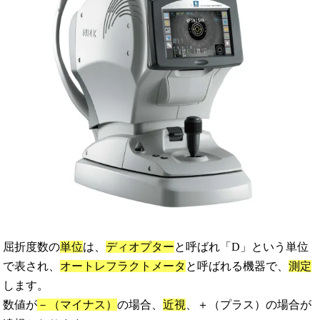
屈折度数の
単位
は、
ディオプター
と呼ばれ「D」という単位
で表され、
オートレフラクトメータ
と呼ばれる機器で、
測定
します。
数値が
－（マイナス）
の場合、
近視
、＋（プラス）の場合が