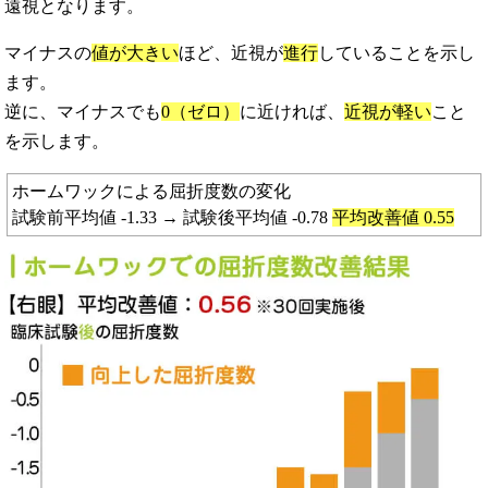
遠視となります。
マイナスの
値が大きい
ほど、近視が
進行
していることを示し
ます。
逆に、マイナスでも
0（ゼロ）
に近ければ、
近視が軽い
こと
を示します。
ホームワックによる屈折度数の変化
試験前平均値 -1.33 → 試験後平均値 -0.78
平均改善値 0.55